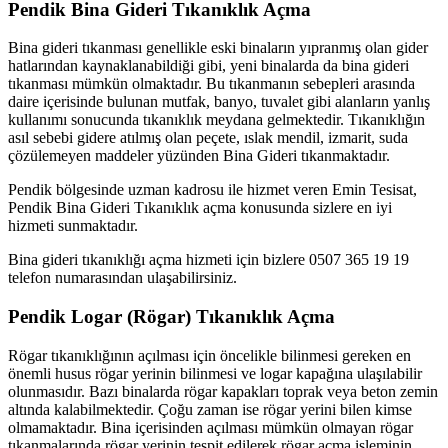
Pendik Bina Gideri Tıkanıklık Açma
Bina gideri tıkanması genellikle eski binaların yıpranmış olan gider
hatlarından kaynaklanabildiği gibi, yeni binalarda da bina gideri
tıkanması mümkün olmaktadır. Bu tıkanmanın sebepleri arasında
daire içerisinde bulunan mutfak, banyo, tuvalet gibi alanların yanlış
kullanımı sonucunda tıkanıklık meydana gelmektedir. Tıkanıklığın
asıl sebebi gidere atılmış olan peçete, ıslak mendil, izmarit, suda
çözülemeyen maddeler yüzünden Bina Gideri tıkanmaktadır.
Pendik bölgesinde uzman kadrosu ile hizmet veren Emin Tesisat,
Pendik Bina Gideri Tıkanıklık açma konusunda sizlere en iyi
hizmeti sunmaktadır.
Bina gideri tıkanıklığı açma hizmeti için bizlere 0507 365 19 19
telefon numarasından ulaşabilirsiniz.
Pendik Logar (Rögar) Tıkanıklık Açma
Rögar tıkanıklığının açılması için öncelikle bilinmesi gereken en
önemli husus rögar yerinin bilinmesi ve logar kapağına ulaşılabilir
olunmasıdır. Bazı binalarda rögar kapakları toprak veya beton zemin
altında kalabilmektedir. Çoğu zaman ise rögar yerini bilen kimse
olmamaktadır. Bina içerisinden açılması mümkün olmayan rögar
tıkanmalarında rögar yerinin tespit edilerek rögar açma işleminin