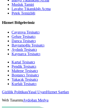
Banyo Tıkanıklığı Açma
Musluk Tamiri
Lavabo Tıkanıklığı Açma
Petek Temizliği
Hizmet Bölgelerimiz
Çayırova Tesisatçı
Gebze Tesisatçı
Darıca Tesisatçı
Bayramoğlu Tesisatçı
Aydınlı Tesisatçı
Kaynarca Tesisatçı
Kartal Tesisatçı
Pendik Tesisatçı
Maltepe Tesisatçı
Bostancı Tesisatçı
Yakacık Tesisatçı
Kurfalı Tesisatçı
Gizlilik Politikası
Yasal Uyarı
Hizmet Şartları
Web Tasarımı
Aydoğan Medya