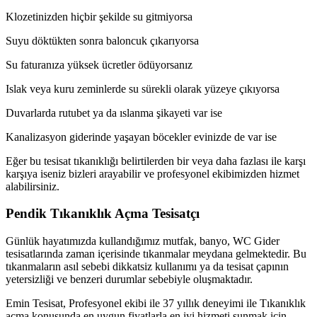
Klozetinizden hiçbir şekilde su gitmiyorsa
Suyu döktükten sonra baloncuk çıkarıyorsa
Su faturanıza yüksek ücretler ödüyorsanız
Islak veya kuru zeminlerde su sürekli olarak yüzeye çıkıyorsa
Duvarlarda rutubet ya da ıslanma şikayeti var ise
Kanalizasyon giderinde yaşayan böcekler evinizde de var ise
Eğer bu tesisat tıkanıklığı belirtilerden bir veya daha fazlası ile karşı
karşıya iseniz bizleri arayabilir ve profesyonel ekibimizden hizmet
alabilirsiniz.
Pendik Tıkanıklık Açma Tesisatçı
Günlük hayatımızda kullandığımız mutfak, banyo, WC Gider
tesisatlarında zaman içerisinde tıkanmalar meydana gelmektedir. Bu
tıkanmaların asıl sebebi dikkatsiz kullanımı ya da tesisat çapının
yetersizliği ve benzeri durumlar sebebiyle oluşmaktadır.
Emin Tesisat, Profesyonel ekibi ile 37 yıllık deneyimi ile Tıkanıklık
açma konusunda en uygun fiyatlarla en iyi hizmeti sunmak için