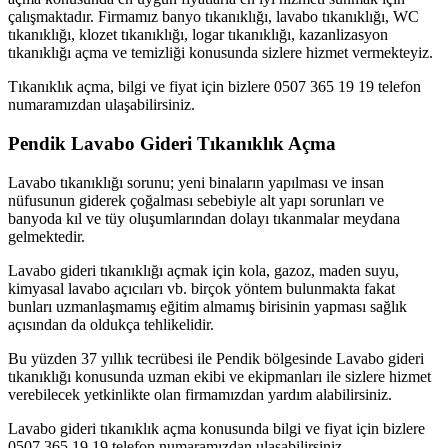
çalışmaktadır. Firmamız banyo tıkanıklığı, lavabo tıkanıklığı, WC
tıkanıklığı, klozet tıkanıklığı, logar tıkanıklığı, kazanlizasyon
tıkanıklığı açma ve temizliği konusunda sizlere hizmet vermekteyiz.
Tıkanıklık açma, bilgi ve fiyat için bizlere 0507 365 19 19 telefon
numaramızdan ulaşabilirsiniz.
Pendik Lavabo Gideri Tıkanıklık Açma
Lavabo tıkanıklığı sorunu; yeni binaların yapılması ve insan
nüfusunun giderek çoğalması sebebiyle alt yapı sorunları ve
banyoda kıl ve tüy oluşumlarından dolayı tıkanmalar meydana
gelmektedir.
Lavabo gideri tıkanıklığı açmak için kola, gazoz, maden suyu,
kimyasal lavabo açıcıları vb. birçok yöntem bulunmakta fakat
bunları uzmanlaşmamış eğitim almamış birisinin yapması sağlık
açısından da oldukça tehlikelidir.
Bu yüzden 37 yıllık tecrübesi ile Pendik bölgesinde Lavabo gideri
tıkanıklığı konusunda uzman ekibi ve ekipmanları ile sizlere hizmet
verebilecek yetkinlikte olan firmamızdan yardım alabilirsiniz.
Lavabo gideri tıkanıklık açma konusunda bilgi ve fiyat için bizlere
0507 365 19 19 telefon numaramızdan ulaşabilirsiniz.