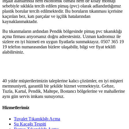
İnşaat alanlarında hem ekonomik olması hem de kolay montajı
sebebiyle sıklıkla tercih edilen pimaş (pvc) olarak adlandırdığımız
plastik borular tercih edilmektedir. Bu boruların tıkanması içerisine
kaçırılan bez, katı parçalar ve işçilik hatalarından
kaynaklanmaktadır.
Bu tıkanmaların ardından Pendik bölgesinde pimaş pvc tıkanıklığı
açma firması arıyorsanız doğru adrestesiniz. Uzman kadromuz ile
sizlere en iyi hizmeti en uygun fiyatlarla sunmaktayız. 0507 365 19
19 telefon numarasından bizlere ulaşabilir, bilgi ver fiyat teklifi
alabilirsiniz.
40 yıldır müşterilerimizin taleplerine kalıcı çözümler, en iyi müşteri
memnuniyeti, garantili bir şekilde hizmet vermekteyiz. Gebze,
Tuzla, Kartal, Pendik, Maltepe, Bostancı bölgelerine ve mahallerine
aynı gün servis imkanı sunuyoruz.
Hizmetlerimiz
Tuvalet Tıkanıklığı Açma
Su Kaçağı Tespiti